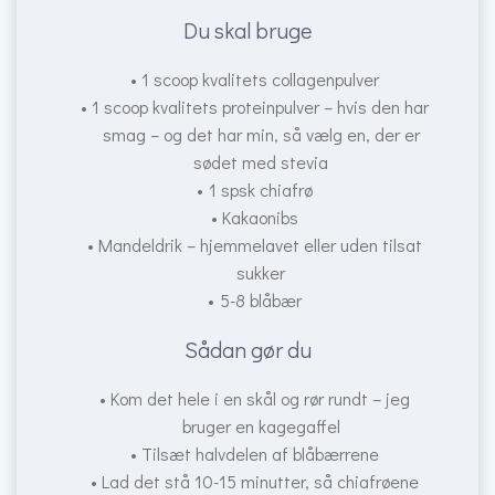
Du skal bruge
1 scoop kvalitets collagenpulver
1 scoop kvalitets proteinpulver – hvis den har
smag – og det har min, så vælg en, der er
sødet med stevia
1 spsk chiafrø
Kakaonibs
Mandeldrik – hjemmelavet eller uden tilsat
sukker
5-8 blåbær
Sådan gør du
Kom det hele i en skål og rør rundt – jeg
bruger en kagegaffel
Tilsæt halvdelen af blåbærrene
Lad det stå 10-15 minutter, så chiafrøene