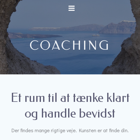
Videre
til
indhold
COACHING
Et rum til at tænke klart
og handle bevidst
Der findes mange rigtige veje. Kunsten er at finde din.