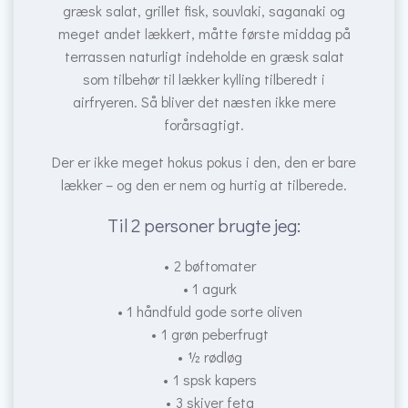
græsk salat, grillet fisk, souvlaki, saganaki og
meget andet lækkert, måtte første middag på
terrassen naturligt indeholde en græsk salat
som tilbehør til lækker kylling tilberedt i
airfryeren. Så bliver det næsten ikke mere
forårsagtigt.
Der er ikke meget hokus pokus i den, den er bare
lækker – og den er nem og hurtig at tilberede.
Til 2 personer brugte jeg:
2 bøftomater
1 agurk
1 håndfuld gode sorte oliven
1 grøn peberfrugt
½ rødløg
1 spsk kapers
3 skiver feta