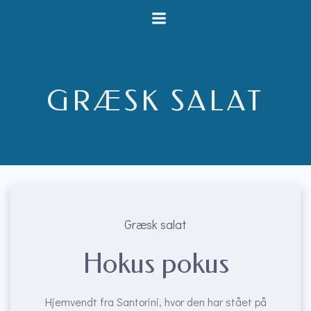
Videre
til
indhold
GRÆSK SALAT
Græsk salat
Hokus pokus
Hjemvendt fra Santorini, hvor den har stået på