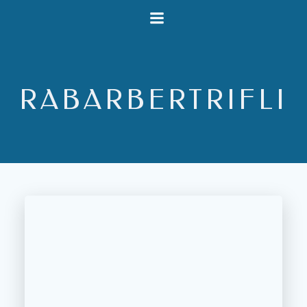
Videre
til
indhold
RABARBERTRIFLI