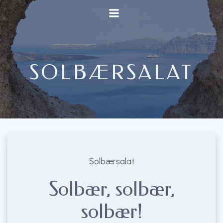
Videre
til
indhold
SOLBÆRSALAT
Solbærsalat
Solbær, solbær,
solbær!