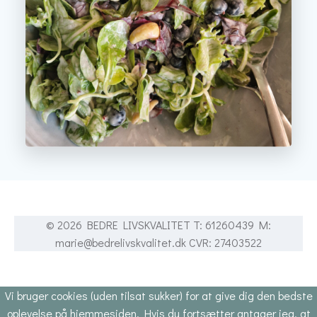
© 2026 BEDRE LIVSKVALITET T: 61260439 M:
marie@bedrelivskvalitet.dk CVR: 27403522
Vi bruger cookies (uden tilsat sukker) for at give dig den bedste
oplevelse på hjemmesiden. Hvis du fortsætter antager jeg, at