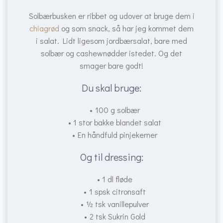
Solbærbusken er ribbet og udover at bruge dem i
chiagrød
og som snack, så har jeg kommet dem
i salat. Lidt ligesom jordbærsalat, bare med
solbær og cashewnødder istedet. Og det
smager bare godt!
Du skal bruge:
100 g solbær
1 stor bakke blandet salat
En håndfuld pinjekerner
Og til dressing:
1 dl fløde
1 spsk citronsaft
½ tsk vanillepulver
2 tsk Sukrin Gold