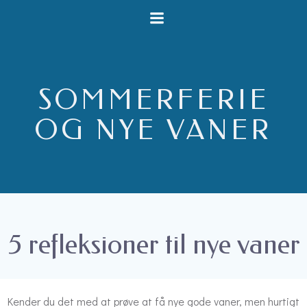
Videre
til
indhold
SOMMERFERIE
OG NYE VANER
5 refleksioner til nye vaner
Kender du det med at prøve at få nye gode vaner, men hurtigt