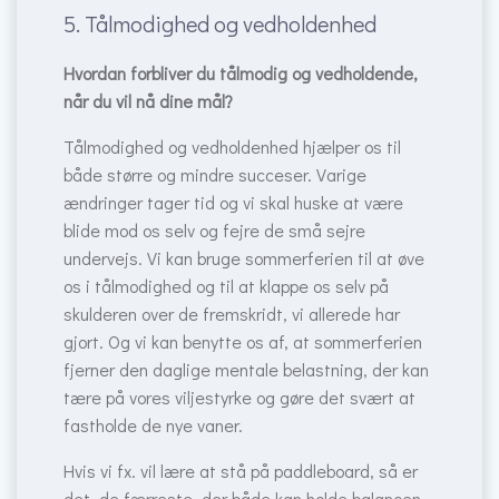
5. Tålmodighed og vedholdenhed
Hvordan forbliver du tålmodig og vedholdende,
når du vil nå dine mål?
Tålmodighed og vedholdenhed hjælper os til
både større og mindre succeser. Varige
ændringer tager tid og vi skal huske at være
blide mod os selv og fejre de små sejre
undervejs. Vi kan bruge sommerferien til at øve
os i tålmodighed og til at klappe os selv på
skulderen over de fremskridt, vi allerede har
gjort. Og vi kan benytte os af, at sommerferien
fjerner den daglige mentale belastning, der kan
tære på vores viljestyrke og gøre det svært at
fastholde de nye vaner.
Hvis vi fx. vil lære at stå på paddleboard, så er
det, de færreste, der både kan holde balancen,