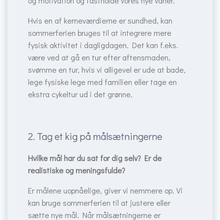
og motivation og fastholde vores nye vaner.
Hvis en af kerneværdierne er sundhed, kan
sommerferien bruges til at integrere mere
fysisk aktivitet i dagligdagen. Det kan f.eks.
være ved at gå en tur efter aftensmaden,
svømme en tur, hvis vi alligevel er ude at bade,
lege fysiske lege med familien eller tage en
ekstra cykeltur ud i det grønne.
2. Tag et kig på målsætningerne
Hvilke mål har du sat for dig selv? Er de
realistiske og meningsfulde?
Er målene uopnåelige, giver vi nemmere op. Vi
kan bruge sommerferien til at justere eller
sætte nye mål. Når målsætningerne er