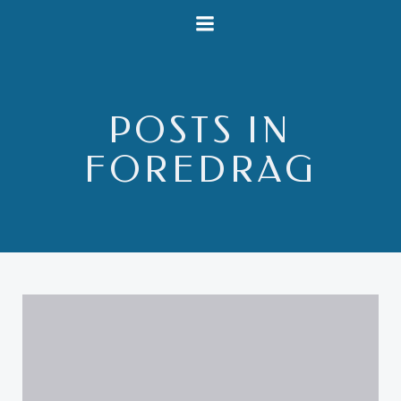
Videre
til
indhold
POSTS IN
FOREDRAG