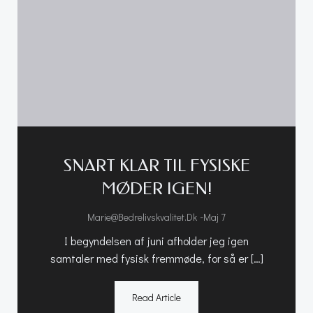
SNART KLAR TIL FYSISKE
MØDER IGEN!
-
Marie@bedrelivskvalitet.dk
Maj 7
I begyndelsen af juni afholder jeg igen
samtaler med fysisk fremmøde, for så er […]
Read Article