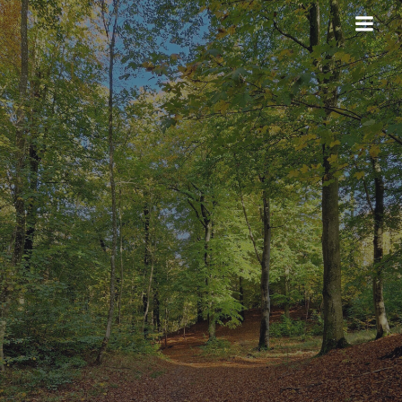
Videre
til
indhold