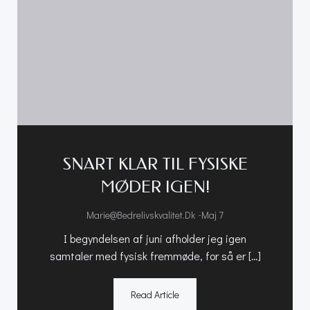
SNART KLAR TIL FYSISKE
MØDER IGEN!
-
Marie@bedrelivskvalitet.dk
Maj 7
I begyndelsen af juni afholder jeg igen
samtaler med fysisk fremmøde, for så er […]
Read Article