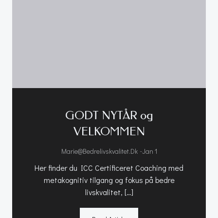
GODT NYTÅR og
VELKOMMEN
-
Marie@bedrelivskvalitet.dk
Jan 1
Her finder du ICC Certificeret Coaching med
metakognitiv tilgang og fokus på bedre
livskvalitet, […]