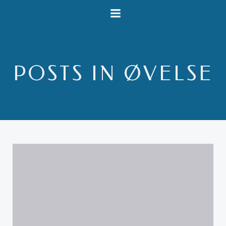
Videre
til
indhold
POSTS IN ØVELSE