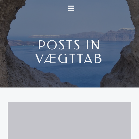
Videre
til
indhold
POSTS IN
VÆGTTAB