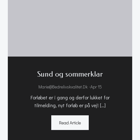
Sund og sommerklar
-
Marie@bedrelivskvalitet.dk
Apr 15
Forløbet er i gang og derfor lukket for
tilmelding, nyt forløb er på vej! […]
Read Article