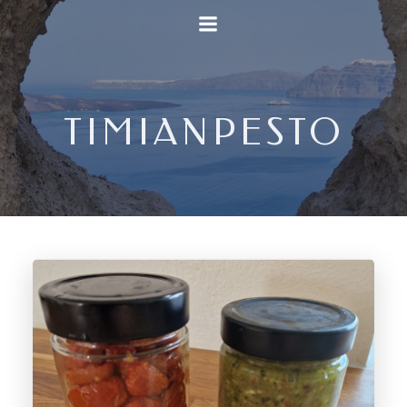
Videre
til
indhold
TIMIANPESTO