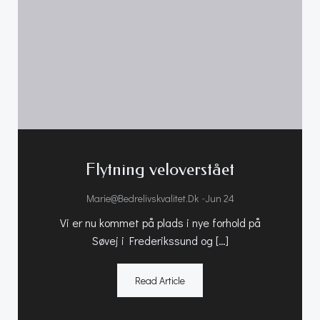
Flytning veloverstået
-
Marie@bedrelivskvalitet.dk
Jun 24
Vi er nu kommet på plads i nye forhold på
Søvej i Frederikssund og […]
Read Article