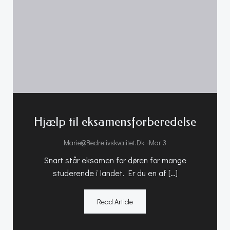
Hjælp til eksamensforberedelse
-
Marie@bedrelivskvalitet.dk
Mar 3
Snart står eksamen for døren for mange
studerende i landet. Er du en af […]
Read Article