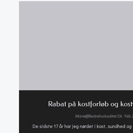
Rabat på kostforløb og kost
-
Marie@bedrelivskvalitet.dk
Feb 
De sidste 17 år har jeg nørdet i kost, sundhed og 