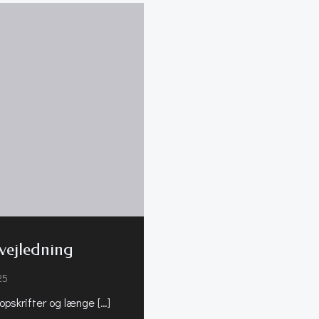
vejledning
25
opskrifter og længe […]