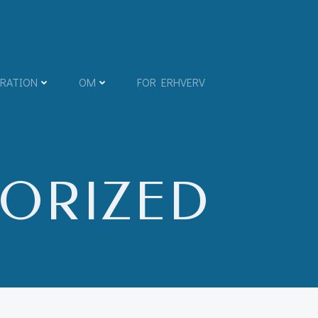
IRATION
OM
FOR ERHVERV
GORIZED