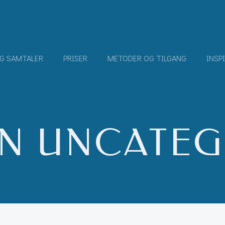
G SAMTALER
PRISER
METODER OG TILGANG
INSP
IN UNCATE