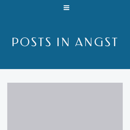
Videre
til
indhold
POSTS IN ANGST