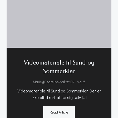
Videomateriale til Sund og
Sommerklar
-
Marie@bedrelivskvalitet.dk
Maj 5
Videomateriale til Sund og Sommerklar Det er
ikke altid rart at se sig selv […]
Read Article